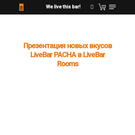
Hit enter to search or ESC to close
Презентация новых вкусов
LiveBar PACHA в LiveBar
Rooms