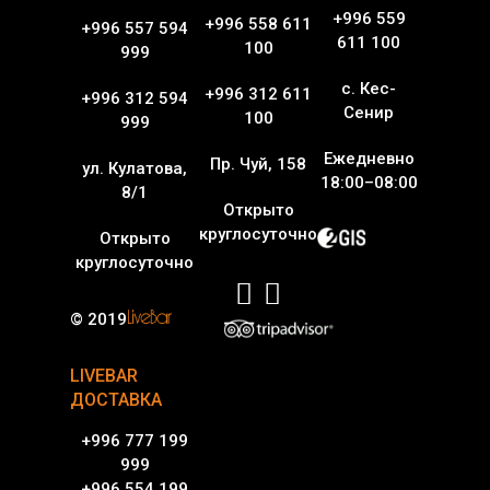
.
+996 559
+996 558 611
Фото
+996 557 594
Меню
611 100
.
100
999
New Year 2021 (coo
Видео
Расписание матчей
с. Кес-
VIP Комнаты
+996 312 611
+996 312 594
Вакансии
Сенир
100
999
Контакты
Ежедневно
Пр. Чуй, 158
ул. Кулатова,
18:00–08:00
8/1
Открыто
круглосуточно
2gis
Открыто
круглосуточно
trip
Блог
© 2019
LIVEBAR
ДОСТАВКА
+996 777 199
999
+996 554 199