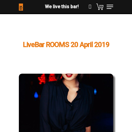
Hit enter to search or ESC to close
LiveBar ROOMS 20 April 2019