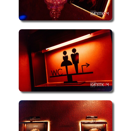
New Year 2021 (coo
Видео
Расписание матчей
VIP Комнаты
Вакансии
Контакты
2gis
trip
Блог